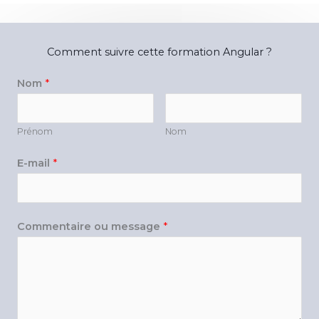
Comment suivre cette formation Angular ?
Nom
*
Prénom
Nom
E-mail
*
Commentaire ou message
*