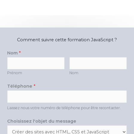
Comment suivre cette formation JavaScript ?
Nom
*
Prénom
Nom
Téléphone
*
Laissez nous votre numéro de téléphone pour être recontacter.
Choisissez l'objet du message