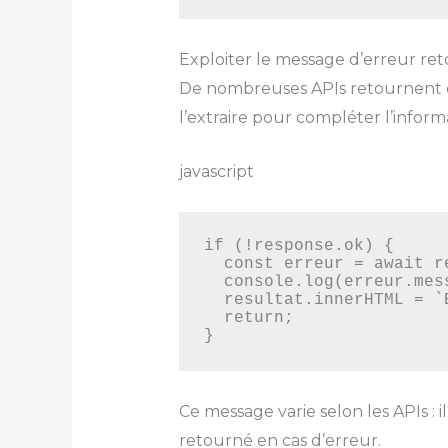
Exploiter le message d’erreur ret
De nombreuses APIs retournent ég
l’extraire pour compléter l’informa
javascript
if (!response.ok) {

  const erreur = await response.json();

  console.log(erreur.message); // message fourni par l'API

  resultat.innerHTML = `Erreur ${response.status} : ${erreur.message}`;

  return;

}
Ce message varie selon les APIs :
retourné en cas d’erreur.