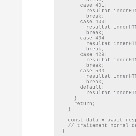
        break;

      case 401:

        resultat.innerHTML = "La clé API est invalide ou absente.";

        break;

      case 403:

        resultat.innerHTML = "Accès refusé : droits insuffisants.";

        break;

      case 404:

        resultat.innerHTML = "La ressource demandée est introuvable.";

        break;

      case 429:

        resultat.innerHTML = "Quota dépassé : trop de requêtes envoyées.";

        break;

      case 500:

        resultat.innerHTML = "Une erreur s'est produite côté serveur.";

        break;

      default:

        resultat.innerHTML = "Une erreur inattendue s'est produite.";

    }

    return;

  }

  const data = await response.json();

  // traitement normal de la réponse

}