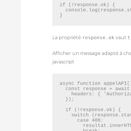
if (!response.ok) {

  console.log(response.status); // ex : 401

}
La propriété
response.ok
vaut
t
Afficher un message adapté à ch
javascript
async function appelAPI()
  const response = await fetch('https://api.exemple.com/data', {

    headers: { 'Authorization': 'Bearer MON_TOKEN' }

  });

  if (!response.ok) {

    switch (response.status) {

      case 400:

        resultat.innerHTML = "La requête est mal formée.";
