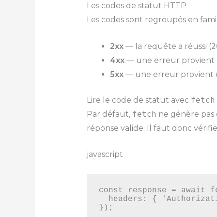
Les codes de statut HTTP
Les codes sont regroupés en famil
2xx
— la requête a réussi (
2
4xx
— une erreur provient d
5xx
— une erreur provient 
Lire le code de statut avec
fetch
Par défaut,
fetch
ne génère pas 
réponse valide. Il faut donc véri
javascript
const response = await f
  headers: { 'Authorization': 'Bearer MON_TOKEN' }

});
