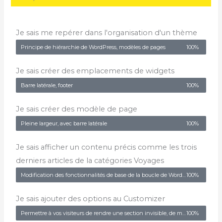
Je sais me repérer dans l'organisation d'un thème
Principe de hiérarchie de WordPress, modèles de pages
100%
Je sais créer des emplacements de widgets
Barre latérale, footer
100%
Je sais créer des modèle de page
Pleine largeur, avec barre latérale
100%
Je sais afficher un contenu précis comme les trois
derniers articles de la catégories Voyages
Modification des fonctionnalités de base de la boucle de WordPress
100%
Je sais ajouter des options au Customizer
Permettre à vos visiteurs de rendre une section invisible, de modifier un contenu de remplissage avec leurs propres informations
100%