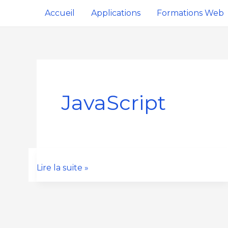
Aller
Accueil
Applications
Formations Web
au
contenu
JavaScript
Créer
Lire la suite »
un
site
web
avec