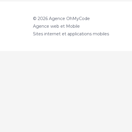
HTML,
CSS
et
© 2026 Agence OhMyCode
JavaScript
Agence web et Mobile
Sites internet et applications mobiles