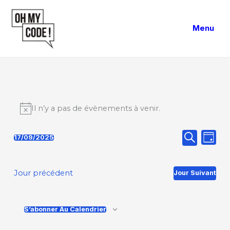
Aller
au
Menu
contenu
Il n’y a pas de évènements à venir.
Recherche
Navig
17/09/2025
Jour
Recherche
Sélectionnez
et
de
une
navigation
vues
Jour précédent
Jour Suivant
date.
de
Évèn
vues
Évènements
S’abonner Au Calendrier