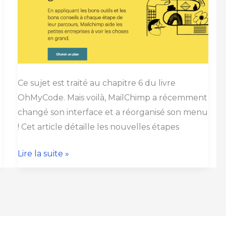
Mailchimp
pour
envoyer
un
email
automatique
Ce sujet est traité au chapitre 6 du livre
?
OhMyCode. Mais voilà, MailChimp a récemment
(chapitre
changé son interface et a réorganisé son menu
6
! Cet article détaille les nouvelles étapes
du
livre
Lire la suite »
mis
à
jour)