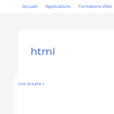
Aller
Accueil
Applications
Formations Web
au
contenu
html
Créer
Lire la suite »
un
site
web
avec