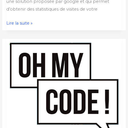
une solution proposée par google et qui permet
d’obtenir des statistiques de visites de votre
Lire la suite »
Pour
apprendre
à
coder,
je
commence
par
où
?