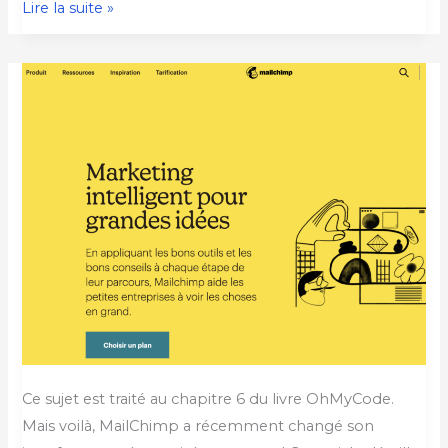
Lire la suite »
Comment
connecter
votre
site
avec
Mailchimp
pour
envoyer
un
email
automatique
?
(chapitre
Ce sujet est traité au chapitre 6 du livre OhMyCode.
6
Mais voilà, MailChimp a récemment changé son