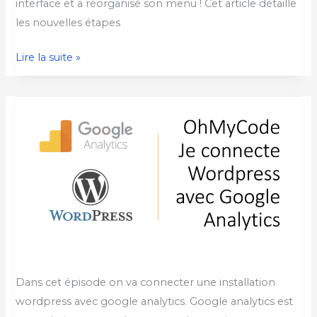
du
interface et a réorganisé son menu ! Cet article détaille
livre
les nouvelles étapes
mis
Lire la suite »
à
jour)
Connecter
WordPress
avec
Google
Analytics
(en
moins
de
3
minutes)
Dans cet épisode on va connecter une installation
wordpress avec google analytics. Google analytics est