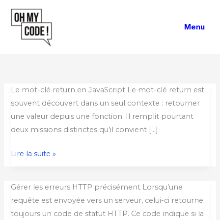
Aller
au
Menu
contenu
Mot-
Le mot-clé return en JavaScript Le mot-clé return est
clé
souvent découvert dans un seul contexte : retourner
return
une valeur depuis une fonction. Il remplit pourtant
deux missions distinctes qu’il convient […]
Lire la suite »
Des
Gérer les erreurs HTTP précisément Lorsqu’une
erreurs
requête est envoyée vers un serveur, celui-ci retourne
précises
toujours un code de statut HTTP. Ce code indique si la